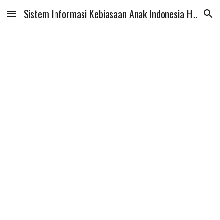
Sistem Informasi Kebiasaan Anak Indonesia Hebat (SIKAIH)
Skip to main content
Skip to navigation